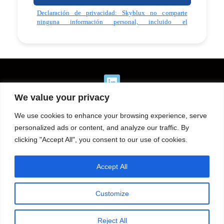
L
i
n
We value your privacy
k
e
We use cookies to enhance your browsing experience, serve
d
personalized ads or content, and analyze our traffic. By
i
clicking "Accept All", you consent to our use of cookies.
(786) 231-1300
n
Miami: 8400 NW 36 st Suite 450, Miami, FL 33166
Puerto Rico: 1479 Ashford Ave. San Juan Puerto Rico 00907
Accept All
Privacy Policy: Skyblux does not share any personal information,
including SMS opt-in consent, with any third-party organizations.
Customize
Reject All
Copyright © 2024 Skyblux